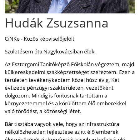
Hudák Zsuzsanna
CiNKe - Közös képviselőjelölt
Születésem óta Nagykovácsiban élek.
Az Esztergomi Tanítóképző Főiskolán végeztem, majd
külkereskedelmi szakképzettséget szereztem. Ezen a
területen tevékenykedtem közel húsz évig. Két
évtizede pénzügyi szakterületen, vezetőként
dolgozom. Mindig is fontosnak tartottam a
környezetemmel és a körülöttem élő emberekkel
való törődést, a közösségi létet.
Bár tisztába vagyok vele, hogy az infrastruktúra
nélkülözhetetlen fejlesztése az itt élő emberek
életminőségét és komfortját nagyban befolyásoló