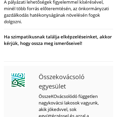
A pályázati lehetőségek figyelemmel kísérésével,
minél több forrás előteremtésén, az önkormányzati
gazdálkodás hatékonyságának növelésén fogok
dolgozni.
Ha szimpatikusnak találja elképzeléseinket, akkor
kérjük, hogy ossza meg ismerőseivel!
Összekovácsoló
egyesület
ÖsszeKOvácsolódó független
nagykovácsi lakosok vagyunk,
akik jókedvvel, sok
együttérzéssel és azzal a