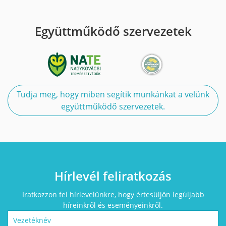
Együttműködő szervezetek
Tudja meg, hogy miben segítik munkánkat a velünk
együttműködő szervezetek.
Hírlevél feliratkozás
Iratkozzon fel hírlevelünkre, hogy értesüljön legúljabb
híreinkről és eseményeinkről.