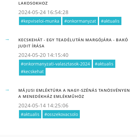
LAKOSOKHOZ
2024-05-24 16:54:28
#kepviseloi-munka
#onkormanyzat
#aktualis
KECSKEHÁT - EGY TEADÉLUTÁN MARGÓJÁRA - BAKÓ
JUDIT ÍRÁSA
2024-05-20 14:15:40
#onkormanyzati-valasztasok-2024
#aktualis
#kecskehat
MÁJUSI EMLÉKTÚRA A NAGY-SZÉNÁS TANÖSVÉNYEN
A MENEDÉKHÁZ EMLÉKMŰHÖZ
2024-05-14 14:25:06
#aktualis
#osszekovacsolo