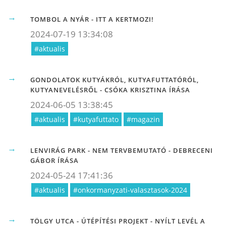
TOMBOL A NYÁR - ITT A KERTMOZI!
2024-07-19 13:34:08
#aktualis
GONDOLATOK KUTYÁKRÓL, KUTYAFUTTATÓRÓL,
KUTYANEVELÉSRŐL - CSÓKA KRISZTINA ÍRÁSA
2024-06-05 13:38:45
#aktualis
#kutyafuttato
#magazin
LENVIRÁG PARK - NEM TERVBEMUTATÓ - DEBRECENI
GÁBOR ÍRÁSA
2024-05-24 17:41:36
#aktualis
#onkormanyzati-valasztasok-2024
TÖLGY UTCA - ÚTÉPÍTÉSI PROJEKT - NYÍLT LEVÉL A