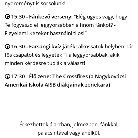
nyereményt is sorsolunk!
🕞 15:30 - Fánkevő verseny:
“Elég ügyes vagy, hogy
Te fogyaszd el leggyorsabban a finom fánkot? -
Figyelem! Kezeket használni tilos!”
🕟 16:30 - Farsangi kvíz játék:
alkossatok helyben pár
fős csapatot és legyetek Ti a leggyorsabbak, akik
minden kérdésre tudják a választ!
🕠 17:30 - Élő zene: The Crossfires (a Nagykovácsi
Amerikai Iskola AISB diákjainak zenekara)
Érkezhettek álarcban, jelmezben, fánkkal,
palacsintával vagy anélkül.