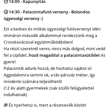
🕑 14:00 - Kapunyitás
🕞 14:30 - Palacsintafutó verseny - Bolondos
ügyességi verseny :)
Ezt a kedves és mókás ügyességi futóversenyt idén
immáron második alkalommal rendezzünk meg a
Crosskovácsival együttműködésben!
Ha részt szeretnél venni, nincs más dolgod, mint vedd
fel a cipődet,
hozd magaddal a palacsintasütődet
és
gyere!
Palacsintát adunk hozzá, de hozhatsz sajátot is!
Aggodalomra semmi ok, a táv párszáz méter, így
mindenki számára teljesíthető!
(12 év alatti gyermekek csak szülői felügyelettel
indulhatnak)
🎁 És nyerhetsz is, mert a résztvevők között