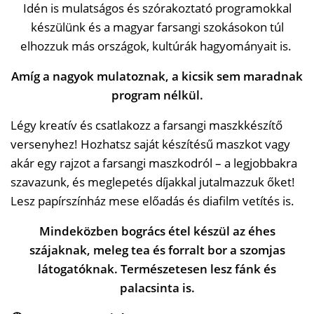
Idén is mulatságos és szórakoztató programokkal
készülünk és a magyar farsangi szokásokon túl
elhozzuk más országok, kultúrák hagyományait is.
Amíg a nagyok mulatoznak, a kicsik sem maradnak
program nélkül.
Légy kreatív és csatlakozz a farsangi maszkkészítő
versenyhez! Hozhatsz saját készítésű maszkot vagy
akár egy rajzot a farsangi maszkodról – a legjobbakra
szavazunk, és meglepetés díjakkal jutalmazzuk őket!
Lesz papírszínház mese előadás és diafilm vetítés is.
Mindeközben bogrács étel készül az éhes
szájaknak, meleg tea és forralt bor a szomjas
látogatóknak. Természetesen lesz fánk és
palacsinta is.