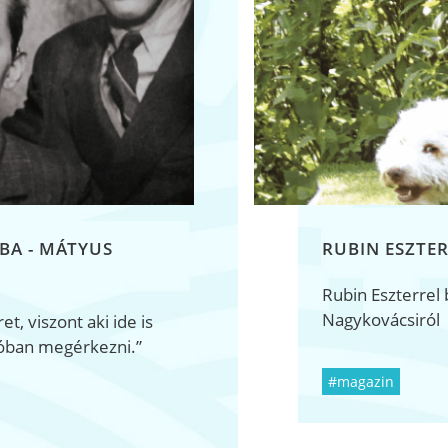
BA - MÁTYUS
RUBIN ESZTER
Rubin Eszterrel 
Nagykovácsiról
t, viszont aki ide is
lóban megérkezni.”
#magazin