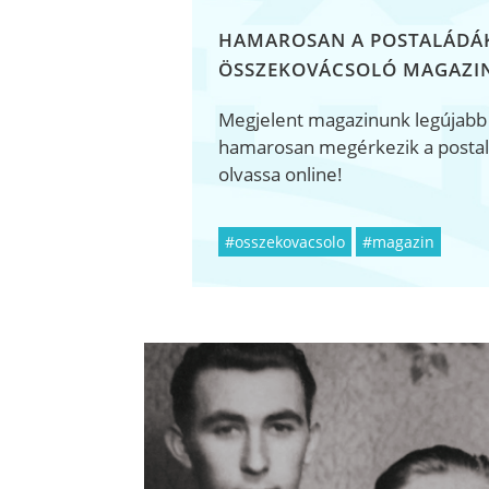
HAMAROSAN A POSTALÁDÁ
ÖSSZEKOVÁCSOLÓ MAGAZIN
Megjelent magazinunk legújabb
hamarosan megérkezik a postalá
olvassa online!
#osszekovacsolo
#magazin