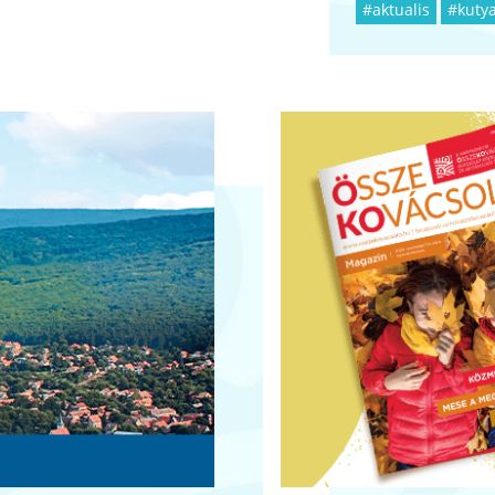
#aktualis
#kutya