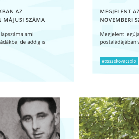
KBAN AZ
MEGJELENT A
 MÁJUSI SZÁMA
NOVEMBERI 
 lapszáma ami
Megjelent legúj
dákba, de addig is
postaládájában v
#osszekovacsolo