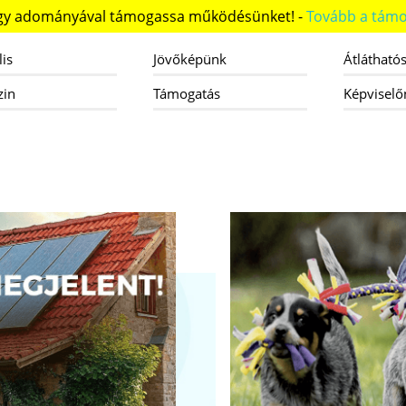
ogy adományával támogassa működésünket! -
Tovább a támo
lis
Jövőképünk
Átlátható
zin
Támogatás
Képviselő