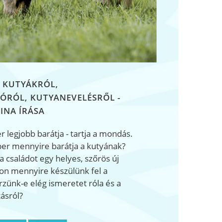
 KUTYÁKRÓL,
ÓRÓL, KUTYANEVELÉSRŐL -
INA ÍRÁSA
 legjobb barátja - tartja a mondás.
er mennyire barátja a kutyának?
 a családot egy helyes, szőrös új
jon mennyire készülünk fel a
zünk-e elég ismeretet róla és a
tásról?