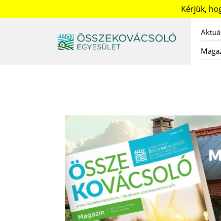
Kérjük, h
Aktuá
Maga