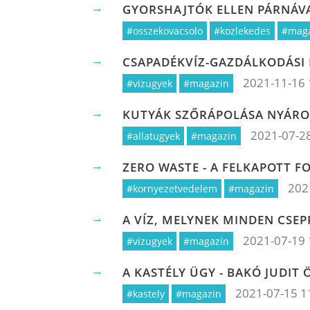
GYORSHAJTÓK ELLEN PÁRNÁV
#osszekovacsolo
#kozlekedes
#mag
CSAPADÉKVÍZ-GAZDÁLKODÁSI
2021-11-16 
#vizugyek
#magazin
KUTYÁK SZŐRÁPOLÁSA NYÁR
2021-07-2
#allatugyek
#magazin
ZERO WASTE - A FELKAPOTT F
202
#kornyezetvedelem
#magazin
A VÍZ, MELYNEK MINDEN CSEP
2021-07-19 
#vizugyek
#magazin
A KASTÉLY ÜGY - BAKÓ JUDIT
2021-07-15 1
#kastely
#magazin