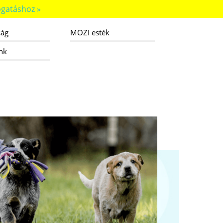
gatáshoz »
ság
MOZI esték
nk