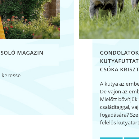
CSOLÓ MAGAZIN
GONDOLATOK
KUTYAFUTTAT
CSÓKA KRISZT
, keresse
A kutya az ember
De vajon az emb
Mielőtt bővítjük
családtaggal, va
fogadására? Szer
felelős kutyatar