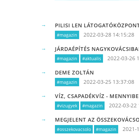
PILISI LEN LÁTOGATÓKÖZPONT
2022-03-28 14:15:28
#magazin
JÁRDAÉPÍTÉS NAGYKOVÁCSIB
2022-03-26 
#magazin
#aktualis
DEME ZOLTÁN
2022-03-25 13:37:08
#magazin
VÍZ, CSAPADÉKVÍZ - MENNYI
2022-03-22 
#vizugyek
#magazin
MEGJELENT AZ ÖSSZEKOVÁCS
2021-1
#osszekovacsolo
#magazin