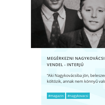
MEGÉRKEZNI NAGYKOVÁCSI
VENDEL - INTERJÚ
“Aki Nagykovácsiba jön, beleszere
költözik, annak nem könnyű va
#magazin
#nagykovacsi