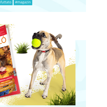
futtato
#magazin