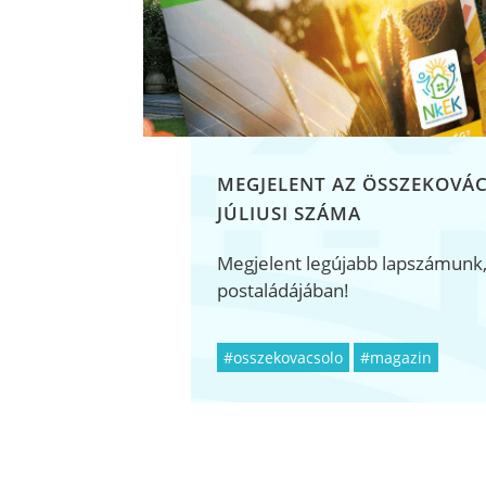
MEGJELENT AZ ÖSSZEKOVÁ
JÚLIUSI SZÁMA
Megjelent legújabb lapszámunk
postaládájában!
#osszekovacsolo
#magazin