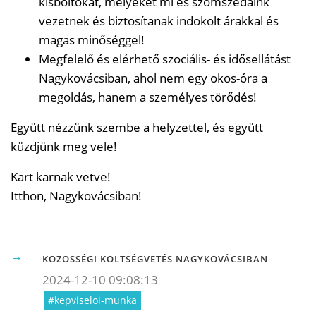
kisboltokat, melyeket mi és szomszédaink
vezetnek és biztosítanak indokolt árakkal és
magas minőséggel!
Megfelelő és elérhető szociális- és idősellátást
Nagykovácsiban, ahol nem egy okos-óra a
megoldás, hanem a személyes törődés!
Együtt nézzünk szembe a helyzettel, és együtt
küzdjünk meg vele!
Kart karnak vetve!
Itthon, Nagykovácsiban!
KÖZÖSSÉGI KÖLTSÉGVETÉS NAGYKOVÁCSIBAN
2024-12-10 09:08:13
#kepviseloi-munka