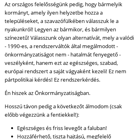
Az országos felelősségünk pedig, hogy bármelyik
kormányt, amely ilyen helyzetbe hozza a
településeket, a szavazófülkében válasszuk le a
nyakunkról! Legyen az bármikor, és bármilyen
színezetű! Válasszunk olyan alternatívát, mely a valódi
- 1990-es, a rendszerváltók által megálmodott -
önkormányzatiságot nem - hatalmát fenyegető -
veszélyként, hanem ezt az egészséges, szabad,
európai rendszert a saját vágyaként kezeli! Ez nem
pártpolitikai kérdés! Ez rendszerkérdés.
Én hiszek az Önkormányzatiságban.
Hosszú távon pedig a következőt álmodom (csak
előbb végezzünk a fentiekkel!):
Egészséges és friss levegőt a faluban!
Hozzáférhető, tiszta hajtású, megfelelő