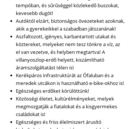
tempóban, és sűrűséggel közlekedő buszokat,
kevesebb dugót!
Autóktól elzárt, biztonságos övezeteket azoknak,
akik a gyerekeikkel a szabadban játszanának!
Aszfaltozott, igényes, karbantartott utakat és
köztereket, melyeket nem tesz tönkre a víz, az
el van vezetve, és helyben megtartva! A
villanyoszlop-erdő helyett, kiszámítható
áramszolgáltatást télen is!
Kerékpáros infrastruktúrát az Ófaluban és a
meredek utcákon is használható e-bike-okhoz is!
Egészséges erdőket körülöttünk!
Közösségi életet, kultúrélményeket, melyek
megmozgatják a fiatalokat és a kisgyermekes
családokat is!
Egészséges és friss élelmiszert árusító