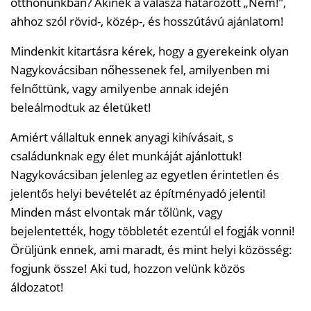
otthonunkban? Akinek a válasza határozott „Nem!”,
ahhoz szól rövid-, közép-, és hosszútávú ajánlatom!
Mindenkit kitartásra kérek, hogy a gyerekeink olyan
Nagykovácsiban nőhessenek fel, amilyenben mi
felnőttünk, vagy amilyenbe annak idején
beleálmodtuk az életüket!
Amiért vállaltuk ennek anyagi kihívásait, s
családunknak egy élet munkáját ajánlottuk!
Nagykovácsiban jelenleg az egyetlen érintetlen és
jelentős helyi bevételét az építményadó jelenti!
Minden mást elvontak már tőlünk, vagy
bejelentették, hogy többletét ezentúl el fogják vonni!
Örüljünk ennek, ami maradt, és mint helyi közösség:
fogjunk össze! Aki tud, hozzon velünk közös
áldozatot!