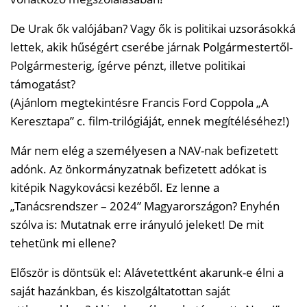
De Urak ők valójában? Vagy ők is politikai uzsorásokká
lettek, akik hűségért cserébe járnak Polgármestertől-
Polgármesterig, ígérve pénzt, illetve politikai
támogatást?
(Ajánlom megtekintésre Francis Ford Coppola „A
Keresztapa” c. film-trilógiáját, ennek megítéléséhez!)
Már nem elég a személyesen a NAV-nak befizetett
adónk. Az önkormányzatnak befizetett adókat is
kitépik Nagykovácsi kezéből. Ez lenne a
„Tanácsrendszer – 2024” Magyarországon? Enyhén
szólva is: Mutatnak erre irányuló jeleket! De mit
tehetünk mi ellene?
Először is döntsük el: Alávetettként akarunk-e élni a
saját hazánkban, és kiszolgáltatottan saját