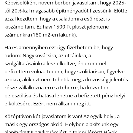
Képviselőként novemberben javasoltam, hogy 2025-
től 20%-kal magasabb építményadót fizessünk. Előtte
azzal kezdtem, hogy a családomra eső részt is
kiszámoltam. Ez havi 1500 Ft pluszt jelentene
számunkra (180 m2-en lakunk).
Ha és amennyiben ezt úgy fizethetem be, hogy
tudom: Nagykovácsira, az utcáinkra, a
szolgáltatásainkra lesz elköltve, én örömmel
befizettem volna. Tudom, hogy szolidárisan, figyelve
azokra, akik ezt nem tehetik meg, a közösség jelentős
része vállalkozna erre a teherre, ha közvetlen
beleszólása és hatása lehetne a befizetett pénz helyi
elköltésére. Ezért nem álltam meg itt.
Középtávon két javaslatom is van! Az egyik helyi, a
másik egy országos akció! Helyben alakítsunk egy
alapítványt Nagykovácsiért, a településért! Hívok