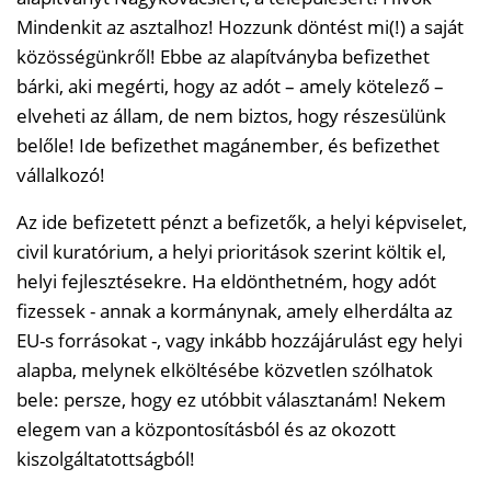
Mindenkit az asztalhoz! Hozzunk döntést mi(!) a saját
közösségünkről! Ebbe az alapítványba befizethet
bárki, aki megérti, hogy az adót – amely kötelező –
elveheti az állam, de nem biztos, hogy részesülünk
belőle! Ide befizethet magánember, és befizethet
vállalkozó!
Az ide befizetett pénzt a befizetők, a helyi képviselet,
civil kuratórium, a helyi prioritások szerint költik el,
helyi fejlesztésekre. Ha eldönthetném, hogy adót
fizessek - annak a kormánynak, amely elherdálta az
EU-s forrásokat -, vagy inkább hozzájárulást egy helyi
alapba, melynek elköltésébe közvetlen szólhatok
bele: persze, hogy ez utóbbit választanám! Nekem
elegem van a központosításból és az okozott
kiszolgáltatottságból!