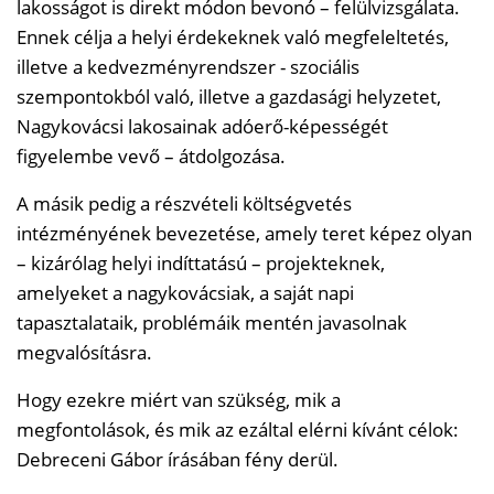
lakosságot is direkt módon bevonó – felülvizsgálata.
Ennek célja a helyi érdekeknek való megfeleltetés,
illetve a kedvezményrendszer - szociális
szempontokból való, illetve a gazdasági helyzetet,
Nagykovácsi lakosainak adóerő-képességét
figyelembe vevő – átdolgozása.
A másik pedig a részvételi költségvetés
intézményének bevezetése, amely teret képez olyan
– kizárólag helyi indíttatású – projekteknek,
amelyeket a nagykovácsiak, a saját napi
tapasztalataik, problémáik mentén javasolnak
megvalósításra.
Hogy ezekre miért van szükség, mik a
megfontolások, és mik az ezáltal elérni kívánt célok:
Debreceni Gábor írásában fény derül.