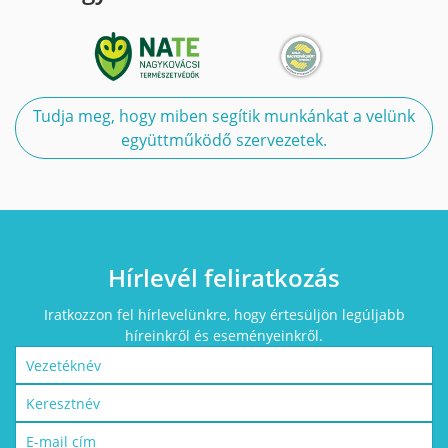
Tudja meg, hogy miben segítik munkánkat a velünk
együttműködő szervezetek.
Hírlevél feliratkozás
Iratkozzon fel hírlevelünkre, hogy értesüljön legúljabb
híreinkről és eseményeinkről.