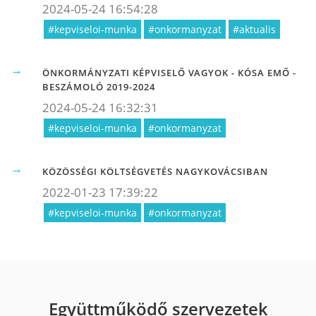
2024-05-24 16:54:28
#kepviseloi-munka
#onkormanyzat
#aktualis
ÖNKORMÁNYZATI KÉPVISELŐ VAGYOK - KÓSA EMŐ -
BESZÁMOLÓ 2019-2024
2024-05-24 16:32:31
#kepviseloi-munka
#onkormanyzat
KÖZÖSSÉGI KÖLTSÉGVETÉS NAGYKOVÁCSIBAN
2022-01-23 17:39:22
#kepviseloi-munka
#onkormanyzat
Együttműködő szervezetek