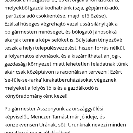
melyekből gazdálkodhatnánk (szja, gépjármű-adó,
iparűzési adó csökkentése, majd lefölözése).
Ezáltal hűséges végrehajtó vazallussá silányítják a
polgármesteri minőséget, és bólogató Jánosokká
akarják tenni a képviselőket is. Súlytalan tényezővé
teszik a helyi településvezetést, hiszen forrás nélkül,
a folyamatos elvonások, és a kiszámíthatatlan jogi-,
gazdasági környezet miatt lehetetlen feladatnak tűnik
akár csak középtávon is racionálisan tervezni! Ezért
’se-füle-se-farka’ kirakatberuházásokat végeznek,
melyeket a folyósító is és a gazdálkodó is
könyöradományként kezel!
Polgármester Asszonyunk az országgyűlési
képviselőt, Menczer Tamást már jó ideje, és
konzekvensen Urának, sőt: Urunknak nevezi minden
vonatkozó megszólalásában!