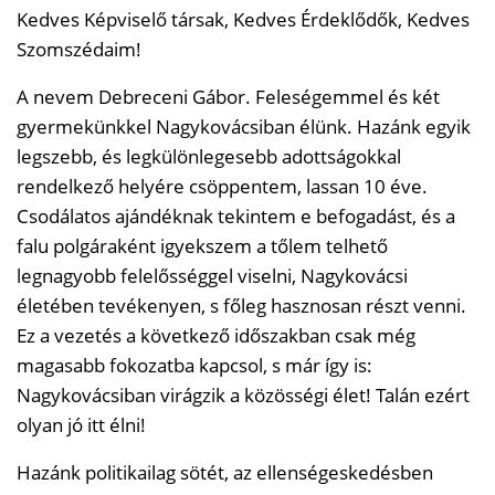
Kedves Képviselő társak, Kedves Érdeklődők, Kedves
Szomszédaim!
A nevem Debreceni Gábor. Feleségemmel és két
gyermekünkkel Nagykovácsiban élünk. Hazánk egyik
legszebb, és legkülönlegesebb adottságokkal
rendelkező helyére csöppentem, lassan 10 éve.
Csodálatos ajándéknak tekintem e befogadást, és a
falu polgáraként igyekszem a tőlem telhető
legnagyobb felelősséggel viselni, Nagykovácsi
életében tevékenyen, s főleg hasznosan részt venni.
Ez a vezetés a következő időszakban csak még
magasabb fokozatba kapcsol, s már így is:
Nagykovácsiban virágzik a közösségi élet! Talán ezért
olyan jó itt élni!
Hazánk politikailag sötét, az ellenségeskedésben