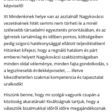
képviselő!
Itt Mindenkinek helye van az asztalnál! Nagykovácsi
vezetésének hitét semmi nem törheti le a minél
szélesebb társadalmi egyeztetés prioritásában, és az
ígéretek tartalmilag és időben pontos, költségeiben
pedig szigorú hatékonysággal ellátott teljesítésében!
Hitünket kifejezi, hogy a regnáló hatalom és párt
emberei helyett Nagykovácsi szakbizottságaiban
minden oldal véleménye, minden fajta gondolkodás, s
a legszínesebb érdekképviselet, ... illetve
kikezdhetetlen szakmai kompetencia és tapasztalat
uralkodik!
Hiszünk benne, hogy mi szolgái vagyunk csupán a
közösség akaratának! Kiváltságnak tartjuk, hogy a
választók bizalmukkal időről időre megajándékoznak