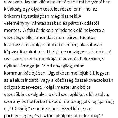
elveszett, lassan kilátástalan társadalmi helyzetében
kiváltság egy olyan testület része lenni, ’hol az
önkormányzatiságban még hisznek! A
véleménynyilvánítás szabad és pártoskodástól
mentes. A falu érdekeit mindenek elé helyezte a
vezetés, s ellentmondást nem tűrve, tudatos
kitartással és polgári attitűd mentén, akaratosan
képviseli azokat mind helyi, de országos szinten is. A
civil szervezetek munkáját e vezetés bőkezűen, s
nyíltan támogatja. Mind anyagilag, mind
kommunikációjában. Ügyeikben melléjük áll, legyen
az a falucsinosító, vagy a közösség összekovácsolásán
dolgozó szervezet. Polgármesterünk bölcs
vezetőként szolgálva, a civil szereplőket előre tolva,
szerény és háttérbe húzódó méltósággal világítja meg
e „100 virág” csodás színeit. Ezzel kifejezve
pártsemleges, és tisztán lokálpatrióta filozófiáját!