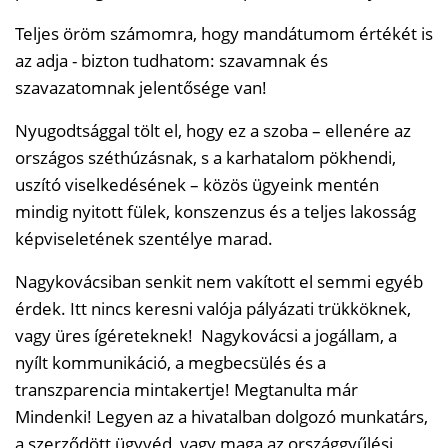
Teljes öröm számomra, hogy mandátumom értékét is
az adja - bizton tudhatom: szavamnak és
szavazatomnak jelentősége van!
Nyugodtsággal tölt el, hogy ez a szoba – ellenére az
országos széthúzásnak, s a karhatalom pökhendi,
uszító viselkedésének – közös ügyeink mentén
mindig nyitott fülek, konszenzus és a teljes lakosság
képviseletének szentélye marad.
Nagykovácsiban senkit nem vakított el semmi egyéb
érdek. Itt nincs keresni valója pályázati trükköknek,
vagy üres ígéreteknek! Nagykovácsi a jogállam, a
nyílt kommunikáció, a megbecsülés és a
transzparencia mintakertje! Megtanulta már
Mindenki! Legyen az a hivatalban dolgozó munkatárs,
a szerződött ügyvéd, vagy maga az országgyűlési