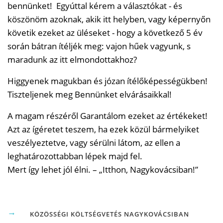
bennünket! Egyúttal kérem a választókat - és
köszönöm azoknak, akik itt helyben, vagy képernyőn
követik ezeket az üléseket - hogy a következő 5 év
során bátran ítéljék meg: vajon hűek vagyunk, s
maradunk az itt elmondottakhoz?
Higgyenek magukban és józan ítélőképességükben!
Tiszteljenek meg Bennünket elvárásaikkal!
A magam részéről Garantálom ezeket az értékeket!
Azt az ígéretet teszem, ha ezek közül bármelyiket
veszélyeztetve, vagy sérülni látom, az ellen a
leghatározottabban lépek majd fel.
Mert így lehet jól élni. – „Itthon, Nagykovácsiban!”
KÖZÖSSÉGI KÖLTSÉGVETÉS NAGYKOVÁCSIBAN