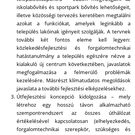
iskolabővítés és sportpark bővítés lehetőségeit,
illetve közösségi tervezés keretében megtalálni
azokat a funkciókat, amelyek leginkább a
település lakóinak igényeit szolgálják. A tervnek
további két fontos eleme kell legyen:
közlekedésfejlesztési és forgalomtechnikai
hatástanulmány a település egészére nézve a
kialakuló új centrum következtében, javaslatok
megfogalmazása a felmerülő problémák
kezelésére. Másrészt klímatudatos megoldások
javaslata a további fejlesztési elképzelésekhez.
Útfejlesztési koncepció kidolgozása – mely
létrehoz egy hosszú távon alkalmazható
szempontrendszert az összes úthálózat
értékelésével kapcsolatosan (elhelyezkedés,
forgalomtechnikai szerepkör, szükséges és