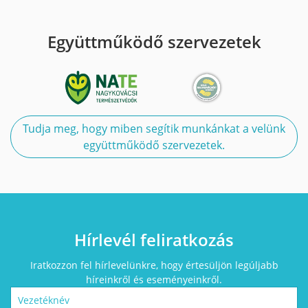
Együttműködő szervezetek
Tudja meg, hogy miben segítik munkánkat a velünk
együttműködő szervezetek.
Hírlevél feliratkozás
Iratkozzon fel hírlevelünkre, hogy értesüljön legúljabb
híreinkről és eseményeinkről.