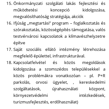
Önkormányzati szolgálati lakás fejlesztési és
működtetési koncepció kidolgozása,
megvalósíthatóság stratégiája, akciók
Ifjúság „megtartási” program – foglalkoztatás és
szórakoztatás, közösségépítés támogatása, valós
testvérvárosi kapcsolatok a klímavészhelyzetre
építve
Saját szociális ellátó intézmény létrehozása
megfelelő épülettel, infrastrukturával.
Kapcsolatfelvétel és közös megoldások
kidolgozása a szomszédos településekkel a
közös problémákra vonatkozóan – pl. P+R
parkolás, orvosi ügyelet, , kereskedelmi
szolgáltatások, újrahasználati központ,
környezetvédelmi intézkedések,
turizmusfejlesztés, erdőhasználat)