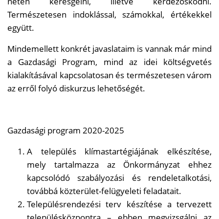
neten keresgélni, illetve kérdezősködni.
Természetesen indoklással, számokkal, értékekkel
együtt.
Mindemellett konkrét javaslataim is vannak már mind
a Gazdasági Program, mind az idei költségvetés
kialakításával kapcsolatosan és természetesen várom
az erről folyó diskurzus lehetőségét.
Gazdasági program 2020-2025
A település klímastartégiájának elkészítése,
mely tartalmazza az Önkormányzat ehhez
kapcsolódó szabályozási és rendeletalkotási,
továbbá közterület-felügyeleti feladatait.
Településrendezési terv készítése a tervezett
településközpontra – ebben megvizsgálni az