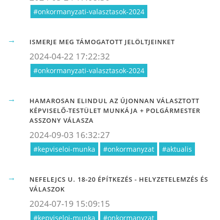
#onkormanyzati-valasztasok-2024
ISMERJE MEG TÁMOGATOTT JELÖLTJEINKET
2024-04-22 17:22:32
#onkormanyzati-valasztasok-2024
HAMAROSAN ELINDUL AZ ÚJONNAN VÁLASZTOTT
KÉPVISELŐ-TESTÜLET MUNKÁJA + POLGÁRMESTER
ASSZONY VÁLASZA
2024-09-03 16:32:27
#kepviseloi-munka
#onkormanyzat
#aktualis
NEFELEJCS U. 18-20 ÉPÍTKEZÉS - HELYZETELEMZÉS ÉS
VÁLASZOK
2024-07-19 15:09:15
#kepviseloi-munka
#onkormanyzat