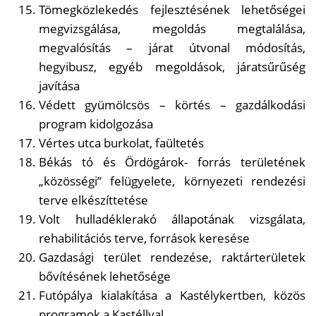
Tömegközlekedés fejlesztésének lehetőségei
megvizsgálása, megoldás megtalálása,
megvalósítás – járat útvonal módosítás,
hegyibusz, egyéb megoldások, járatsűrűség
javítása
Védett gyümölcsös – körtés – gazdálkodási
program kidolgozása
Vértes utca burkolat, faültetés
Békás tó és Ördögárok- forrás területének
„közösségi” felügyelete, környezeti rendezési
terve elkészíttetése
Volt hulladéklerakó állapotának vizsgálata,
rehabilitációs terve, források keresése
Gazdasági terület rendezése, raktárterületek
bővítésének lehetősége
Futópálya kialakítása a Kastélykertben, közös
programok a Kastéllyal