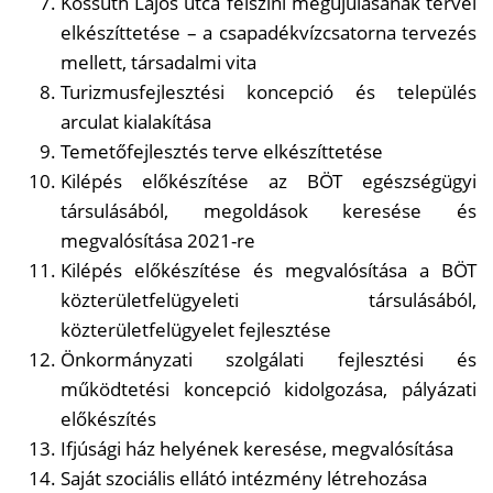
Kossuth Lajos utca felszíni megújulásának tervei
elkészíttetése – a csapadékvízcsatorna tervezés
mellett, társadalmi vita
Turizmusfejlesztési koncepció és település
arculat kialakítása
Temetőfejlesztés terve elkészíttetése
Kilépés előkészítése az BÖT egészségügyi
társulásából, megoldások keresése és
megvalósítása 2021-re
Kilépés előkészítése és megvalósítása a BÖT
közterületfelügyeleti társulásából,
közterületfelügyelet fejlesztése
Önkormányzati szolgálati fejlesztési és
működtetési koncepció kidolgozása, pályázati
előkészítés
Ifjúsági ház helyének keresése, megvalósítása
Saját szociális ellátó intézmény létrehozása