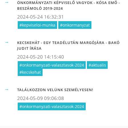
ÖNKORMÁNYZATI KÉPVISELŐ VAGYOK - KÓSA EMŐ -
BESZÁMOLÓ 2019-2024
2024-05-24 16:32:31
#kepviseloi-munka
#onkormanyzat
KECSKEHÁT - EGY TEADÉLUTÁN MARGÓJÁRA - BAKÓ
JUDIT ÍRÁSA
2024-05-20 14:15:40
#onkormanyzati-valasztasok-2024
#aktualis
#kecskehat
TALÁLKOZZON VELÜNK SZEMÉLYESEN!
2024-05-09 09:06:08
#onkormanyzati-valasztasok-2024