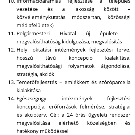
Információáramlás fejlesztése a település
vezetése és a lakosság között –
közvéleménykutatás módszertan, közösségi
médiafelületek)
Polgármesteri Hivatal új épülete –
megvalósíthatóság kidolgozása, megvalósítás
Helyi oktatási intézmények fejlesztési terve,
hosszú távú koncepció kialakítása,
megvalósíthatósági folyamatok átgondolása,
stratégia, akciók
Temetőfejlesztés – emlékkert és szóróparcella
kialakítása
Egészségügyi intézmények fejlesztési
koncepciója, erőforrások felmérése, stratégiai
és akcióterv. Cél: a 24 órás ügyeleti rendszer
megvalósítása elérhető közelségben és
hatékony működéssel