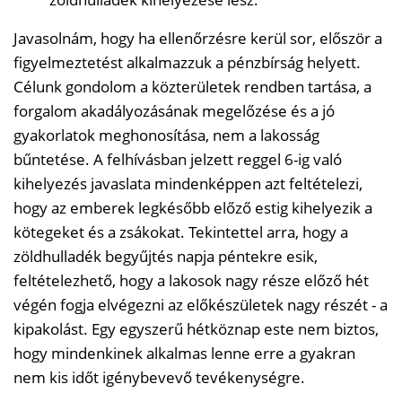
Javasolnám, hogy ha ellenőrzésre kerül sor, először a
figyelmeztetést alkalmazzuk a pénzbírság helyett.
Célunk gondolom a közterületek rendben tartása, a
forgalom akadályozásának megelőzése és a jó
gyakorlatok meghonosítása, nem a lakosság
bűntetése. A felhívásban jelzett reggel 6-ig való
kihelyezés javaslata mindenképpen azt feltételezi,
hogy az emberek legkésőbb előző estig kihelyezik a
kötegeket és a zsákokat. Tekintettel arra, hogy a
zöldhulladék begyűjtés napja péntekre esik,
feltételezhető, hogy a lakosok nagy része előző hét
végén fogja elvégezni az előkészületek nagy részét - a
kipakolást. Egy egyszerű hétköznap este nem biztos,
hogy mindenkinek alkalmas lenne erre a gyakran
nem kis időt igénybevevő tevékenységre.