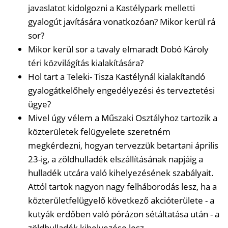
javaslatot kidolgozni a Kastélypark melletti
gyalogút javítására vonatkozóan? Mikor kerül rá
sor?
Mikor kerül sor a tavaly elmaradt Dobó Károly
téri közvilágítás kialakítására?
Hol tart a Teleki- Tisza Kastélynál kialakítandó
gyalogátkelőhely engedélyezési és terveztetési
ügye?
Mivel úgy vélem a Műszaki Osztályhoz tartozik a
közterületek felügyelete szeretném
megkérdezni, hogyan tervezzük betartani április
23-ig, a zöldhulladék elszállításának napjáig a
hulladék utcára való kihelyezésének szabályait.
Attól tartok nagyon nagy felháborodás lesz, ha a
közterületfelügyelő következő akcióterülete - a
kutyák erdőben való pórázon sétáltatása után - a
zöldhulladék kihelyezése lesz.