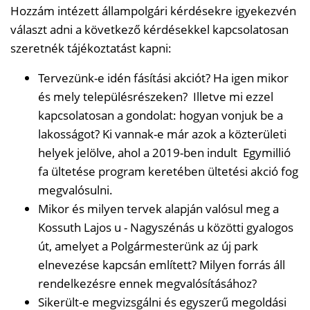
Hozzám intézett állampolgári kérdésekre igyekezvén
választ adni a következő kérdésekkel kapcsolatosan
szeretnék tájékoztatást kapni:
Tervezünk-e idén fásítási akciót? Ha igen mikor
és mely településrészeken? Illetve mi ezzel
kapcsolatosan a gondolat: hogyan vonjuk be a
lakosságot? Ki vannak-e már azok a közterületi
helyek jelölve, ahol a 2019-ben indult Egymillió
fa ültetése program keretében ültetési akció fog
megvalósulni.
Mikor és milyen tervek alapján valósul meg a
Kossuth Lajos u - Nagyszénás u közötti gyalogos
út, amelyet a Polgármesterünk az új park
elnevezése kapcsán említett? Milyen forrás áll
rendelkezésre ennek megvalósításához?
Sikerült-e megvizsgálni és egyszerű megoldási