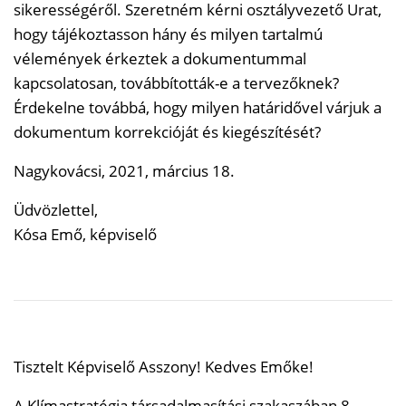
sikerességéről. Szeretném kérni osztályvezető Urat,
hogy tájékoztasson hány és milyen tartalmú
vélemények érkeztek a dokumentummal
kapcsolatosan, továbbították-e a tervezőknek?
Érdekelne továbbá, hogy milyen határidővel várjuk a
dokumentum korrekcióját és kiegészítését?
Nagykovácsi, 2021, március 18.
Üdvözlettel,
Kósa Emő, képviselő
Tisztelt Képviselő Asszony! Kedves Emőke!
A Klímastratégia társadalmasítási szakaszában 8