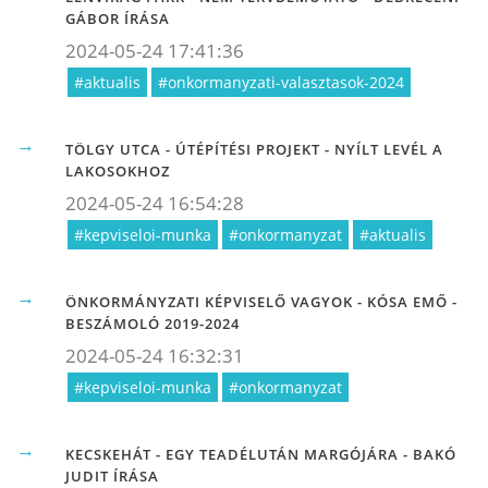
GÁBOR ÍRÁSA
2024-05-24 17:41:36
#aktualis
#onkormanyzati-valasztasok-2024
TÖLGY UTCA - ÚTÉPÍTÉSI PROJEKT - NYÍLT LEVÉL A
LAKOSOKHOZ
2024-05-24 16:54:28
#kepviseloi-munka
#onkormanyzat
#aktualis
ÖNKORMÁNYZATI KÉPVISELŐ VAGYOK - KÓSA EMŐ -
BESZÁMOLÓ 2019-2024
2024-05-24 16:32:31
#kepviseloi-munka
#onkormanyzat
KECSKEHÁT - EGY TEADÉLUTÁN MARGÓJÁRA - BAKÓ
JUDIT ÍRÁSA