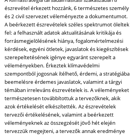
észrevétel érkezett hozzánk, 6 természetes személy
és 2 civil szervezet véleményezte a dokumentumot.
A beérkezett észrevételek széles spektrumot öleltek
fel: a felhasznált adatok aktualitásának kritikája és
forrásmegjelölésének hiánya, fogalomértelmezési
kérdések, egyéni ötletek, javaslatok és kiegészítések
szerepeltetésének igénye egyaránt szerepelt a
véleményekben. Érkeztek klímavédelmi
szempontból jogosnak ítélhető, érdemi, a stratégiába
beemelésre érdemes javaslatok, valamint a tárgyi
témában irreleváns észrevételek is. A véleményeket
természetesen továbbítottuk a tervezőknek, akik
azok értékelését elkészítették. Az észrevételek
tervezői értékelésének, valamint a beérkezett
véleményeknek az összegzését jövő hét elején
tervezzük megejteni, a tervezők annak eredménye