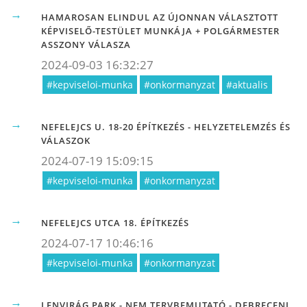
HAMAROSAN ELINDUL AZ ÚJONNAN VÁLASZTOTT
KÉPVISELŐ-TESTÜLET MUNKÁJA + POLGÁRMESTER
ASSZONY VÁLASZA
2024-09-03 16:32:27
#kepviseloi-munka
#onkormanyzat
#aktualis
NEFELEJCS U. 18-20 ÉPÍTKEZÉS - HELYZETELEMZÉS ÉS
VÁLASZOK
2024-07-19 15:09:15
#kepviseloi-munka
#onkormanyzat
NEFELEJCS UTCA 18. ÉPÍTKEZÉS
2024-07-17 10:46:16
#kepviseloi-munka
#onkormanyzat
LENVIRÁG PARK - NEM TERVBEMUTATÓ - DEBRECENI