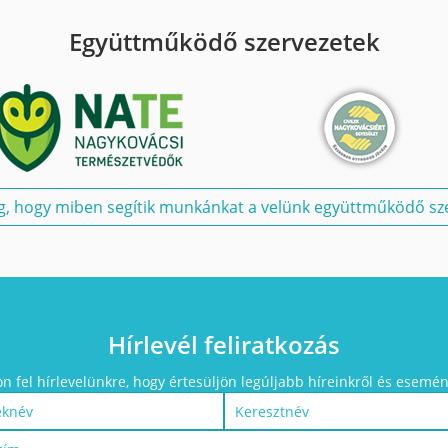
Együttműködő szervezetek
, hogy miben segítik munkánkat a velünk együttműködő sze
Hírlevél feliratkozás
on fel hírlevelünkre, hogy értesüljön legúljabb híreinkről és esemén