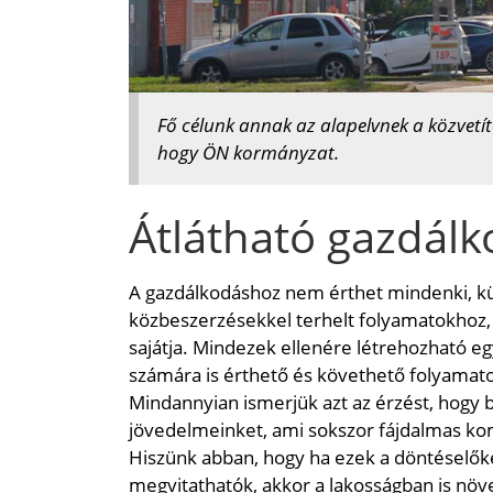
Fő célunk annak az alapelvnek a közvetít
hogy ÖN kormányzat.
Átlátható gazdál
A gazdálkodáshoz nem érthet mindenki, kü
közbeszerzésekkel terhelt folyamatokhoz,
sajátja. Mindezek ellenére létrehozható eg
számára is érthető és követhető folyamatok
Mindannyian ismerjük azt az érzést, hogy bi
jövedelmeinket, ami sokszor fájdalmas k
Hiszünk abban, hogy ha ezek a döntéselőkés
megvitathatók, akkor a lakosságban is növe