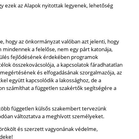
y ezek az Alapok nyitottak legyenek, lehetőség
e, hogy az önkormányzat valóban azt jelenti, hogy
mindennek a felelőse, nem egy párt katonája,
pülés fejlődésének érdekében programok
élok összekovácsolója, a kapcsolatok fáradhatatlan
s megértésének és elfogadásának szorgalmazója, az
kkel együtt kapcsolódik a lakossághoz, de a
n számíthat a független szakértők segítségére a
több független külsős szakembert tervezünk
dóan változtatva a meghívott személyeket.
 örökölt és szerzett vagyonának védelme,
rdeke!