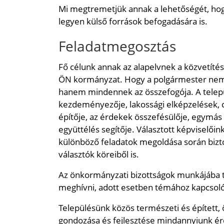
Mi megtremetjük annak a lehetőségét, hog
legyen külső források befogadására is.
Feladatmegosztás
Fő célunk annak az alapelvnek a közvetítés
ÖN kormányzat. Hogy a polgármester nem 
hanem mindennek az összefogója. A tele
kezdeményezője, lakossági elképzelések, c
építője, az érdekek összefésülője, egymá
együttélés segítője. Választott képviselőin
különböző feladatok megoldása során bizto
választók köreiből is.
Az önkormányzati bizottságok munkájába 
meghívni, adott esetben témához kapcsoló
Településünk közös természeti és épített,
gondozása és fejlesztése mindannyiunk é