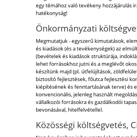
egy témához való tevékeny hozzájárulás irá
hatékonyság!
Önkormányzati költségve
Megmutatjuk - egyszerű kimutatások, elem
és kiadások (és a tevékenységek) az elmúl
(bevételek és kiadások struktúrája, indoklá
lehet forrásokhoz jutni és a meglévőt okos
készítünk majd (pl. útfelújítások, zöldfelü
biztosító fejlesztések, főutca fejlesztési
kiépítésének és fenntartásának terve) és 
konvencionális, jelenleg használt megoldás
vállalkozói forrásokra és gazdálkodói tapa
bevonásával, hitelfelvétellel.
Közösségi költségvetés, C