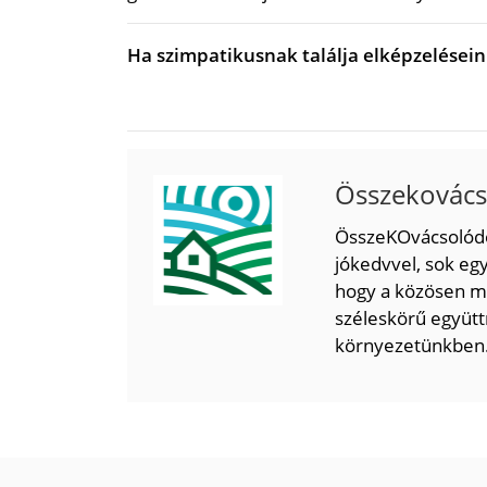
Ha szimpatikusnak találja elképzelésein
Összekovács
ÖsszeKOvácsolódó
jókedvvel, sok egy
hogy a közösen m
széleskörű együtt
környezetünkben