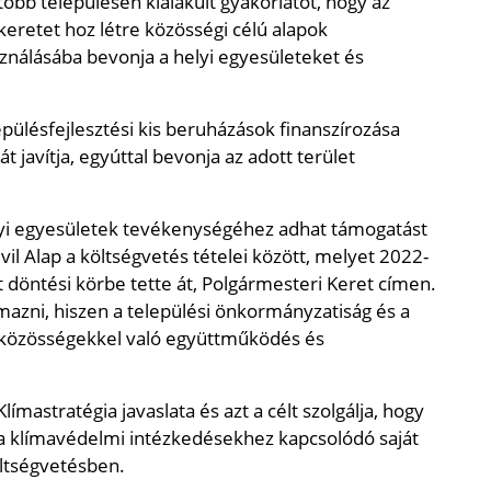
öbb településen kialakult gyakorlatot, hogy az
eretet hoz létre közösségi célú alapok
sználásába bevonja a helyi egyesületeket és
pülésfejlesztési kis beruházások finanszírozása
t javítja, egyúttal bevonja az adott terület
helyi egyesületek tevékenységéhez adhat támogatást
vil Alap a költségvetés tételei között, melyet 2022-
 döntési körbe tette át, Polgármesteri Keret címen.
galmazni, hiszen a települési önkormányzatiság és a
l közösségekkel való együttműködés és
ímastratégia javaslata és azt a célt szolgálja, hogy
y a klímavédelmi intézkedésekhez kapcsolódó saját
öltségvetésben.