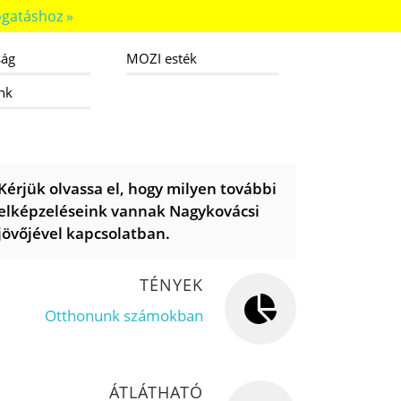
gatáshoz »
ság
MOZI esték
nk
Kérjük olvassa el, hogy milyen további
elképzeléseink vannak Nagykovácsi
jövőjével kapcsolatban.
TÉNYEK
Otthonunk számokban
ÁTLÁTHATÓ