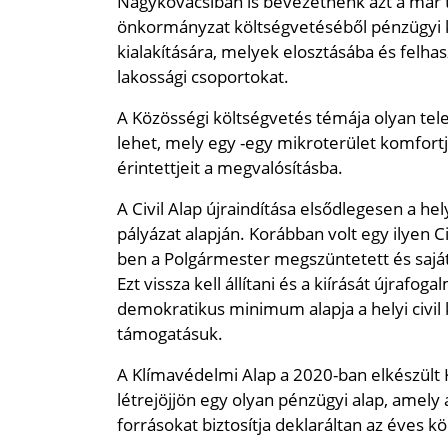
Nagykovácsiban is bevezetnénk azt a már t
önkormányzat költségvetéséből pénzügyi k
kialakítására, melyek elosztásába és felha
lakossági csoportokat.
A Közösségi költségvetés témája olyan tele
lehet, mely egy -egy mikroterület komfortjá
érintettjeit a megvalósításba.
A Civil Alap újraindítása elsődlegesen a 
pályázat alapján. Korábban volt egy ilyen Ci
ben a Polgármester megszüntetett és saját
Ezt vissza kell állítani és a kiírását újrafo
demokratikus minimum alapja a helyi civi
támogatásuk.
A Klímavédelmi Alap a 2020-ban elkészült Kl
létrejöjjön egy olyan pénzügyi alap, amel
forrásokat biztosítja deklaráltan az éves k