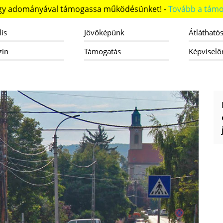
ogy adományával támogassa működésünket! -
Tovább a támo
lis
Jövőképünk
Átlátható
zin
Támogatás
Képviselő