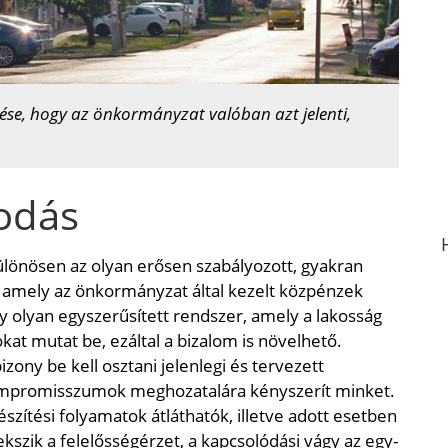
ése, hogy az önkormányzat valóban azt jelenti,
kodás
lönösen az olyan erősen szabályozott, gyakran
 amely az önkormányzat által kezelt közpénzek
y olyan egyszerűsített rendszer, amely a lakosság
at mutat be, ezáltal a bizalom is növelhető.
zony be kell osztani jelenlegi és tervezett
ompromisszumok meghozatalára kényszerít minket.
zítési folyamatok átláthatók, illetve adott esetben
kszik a felelősségérzet, a kapcsolódási vágy az egy-