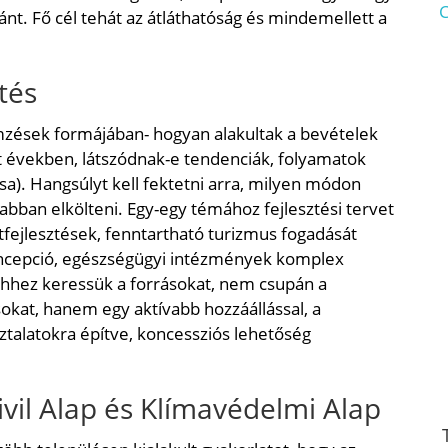
C
nt. Fő cél tehát az átláthatóság és mindemellett a
tés
zések formájában- hogyan alakultak a bevételek
t években, látszódnak-e tendenciák, folyamatok
sa). Hangsúlyt kell fektetni arra, milyen módon
abban elkölteni. Egy-egy témához fejlesztési tervet
letfejlesztések, fenntartható turizmus fogadását
 koncepció, egészségügyi intézmények komplex
ehhez keressük a forrásokat, nem csupán a
okat, hanem egy aktívabb hozzáállással, a
sztalatokra építve, koncessziós lehetőség
ivil Alap és Klímavédelmi Alap